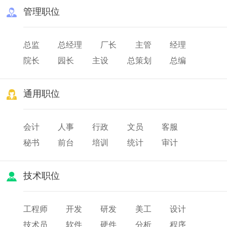
管理职位
总监
总经理
厂长
主管
经理
院长
园长
主设
总策划
总编
总务
队长
班长
店长
通用职位
会计
人事
行政
文员
客服
秘书
前台
培训
统计
审计
薪酬
出纳
人力资源
技术职位
工程师
开发
研发
美工
设计
技术员
软件
硬件
分析
程序