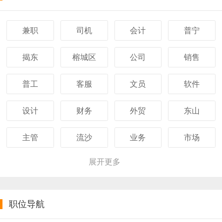
兼职
司机
会计
普宁
揭东
榕城区
公司
销售
普工
客服
文员
软件
设计
财务
外贸
东山
主管
流沙
业务
市场
展开更多
职位导航