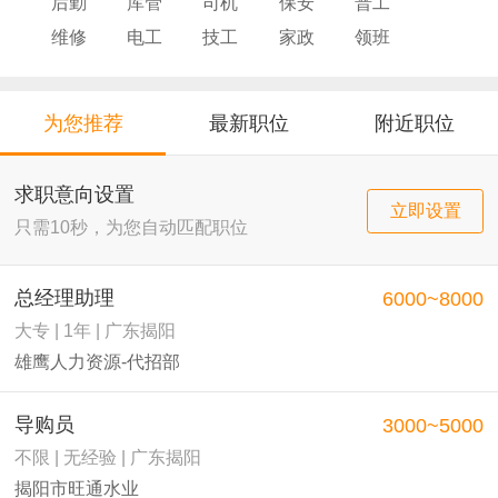
后勤
库管
司机
保安
普工
维修
电工
技工
家政
领班
导购
店员
厨师
为您推荐
最新职位
附近职位
求职意向设置
立即设置
只需10秒，为您自动匹配职位
总经理助理
6000~8000
大专 | 1年 | 广东揭阳
雄鹰人力资源-代招部
导购员
3000~5000
不限 | 无经验 | 广东揭阳
揭阳市旺通水业