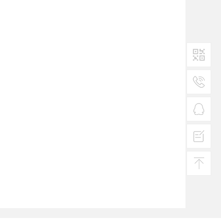
二维码1
服务
热线
在线
客服
投诉
建议
返回
顶部