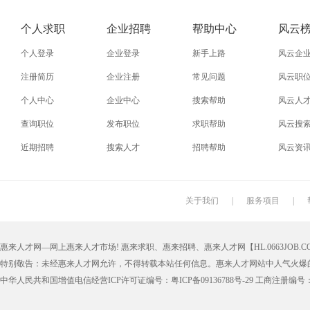
个人求职
企业招聘
帮助中心
风云
个人登录
企业登录
新手上路
风云企
注册简历
企业注册
常见问题
风云职
个人中心
企业中心
搜索帮助
风云人
查询职位
发布职位
求职帮助
风云搜
近期招聘
搜索人才
招聘帮助
风云资
关于我们
|
服务项目
|
惠来人才网—网上惠来人才市场! 惠来求职、惠来招聘、惠来人才网【HL.0663JOB.CO
特别敬告：未经惠来人才网允许，不得转载本站任何信息。惠来人才网站中人气火爆
中华人民共和国增值电信经营ICP许可证编号：粤ICP备09136788号-29 工商注册编号：4405