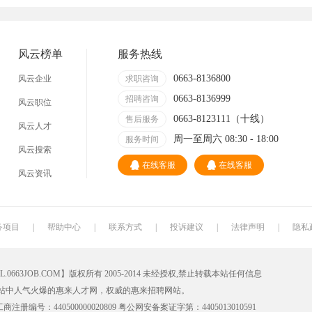
技术员
营业员
暑假工
事业单位
网店
马头
临时工
包装工
风云榜单
服务热线
找工作包吃住
急招急聘
长白班
工资日结
0663-8136800
风云企业
求职咨询
0663-8136999
哪里
附近今天
招聘咨询
日结
一天一结
风云职位
0663-8123111（十线）
售后服务
风云人才
工地招小工
最新最急
30元一小时
300元一天
周一至周六 08:30 - 18:00
服务时间
风云搜索
清洁工
保洁员
缝纫工
收银员
在线客服
在线客服
风云资讯
导购员
操作工
晒版工
钳工
裁剪工
锣工
装修工
铆焊工
务项目
|
帮助中心
|
联系方式
|
投诉建议
|
法律声明
|
隐私
水工
机修工
数控车床
磨工
3JOB.COM】版权所有 2005-2014 未经授权,禁止转载本站任何信息
车工
木工
冲床
磨床工
站中人气火爆的惠来人才网，权威的惠来招聘网站。
油漆工
喷漆工
锅炉工
制冷工
册编号：440500000020809 粤公网安备案证字第：4405013010591