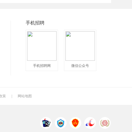
普工
兼职
快递
八小时工作
8小时
附近
手机招聘
包吃包住
50岁左右
最新
人头马
最近
2020
200元一天
冲压工
快递分拣员
手机招聘网
微信公众号
快递员
送餐员
洗碗工
叉车工
修理工
钣金工
车衣工
喷洒工
镗工
政策
|
网站地图
铣工
领班
钻工
管道工
氩弧焊
电焊工
机电维修工
电器维修工
月嫂