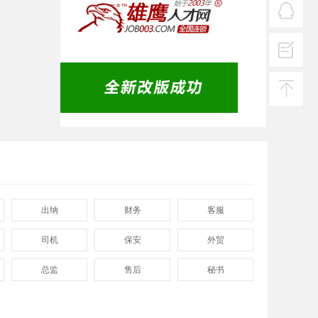
热线
在线
客服
投诉
建议
返回
顶部
出纳
财务
客服
司机
保安
外贸
总监
售后
秘书
程序
拓展
电工