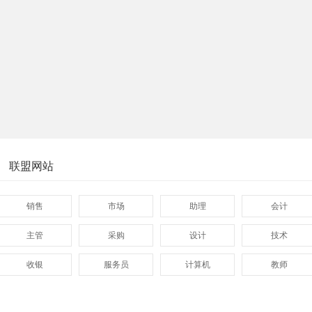
联盟网站
销售
市场
助理
会计
主管
采购
设计
技术
收银
服务员
计算机
教师
管理
顾问
促销
网页