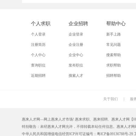
外贸业务员
业务员
设计师
淘宝美工
淘宝运营
淘宝客服
个人求职
企业招聘
帮助中心
附近找工作
招工启事
本地
个人登录
企业登录
新手上路
近期
今日
今天
注册简历
企业注册
常见问题
个人中心
企业中心
搜索帮助
同城找工作
今天招工
最近
查询职位
发布职位
求职帮助
装配工
煮饭工
普通工人
近期招聘
搜索人才
招聘帮助
搬运工
厨师
促销员
学徒工
车位工
熨烫工
关于我们
|
服
抛光工
空调工
电梯工
惠来人才网—网上惠来人才市场! 惠来求职、惠来招聘、惠来人才网【HL.066
铆工
工人
印刷技工
特别敬告：未经惠来人才网允许，不得转载本站任何信息。惠来人才网
生产工
样板工
丝印工
中华人民共和国增值电信经营ICP许可证编号：粤ICP备09136788号-29 工商注