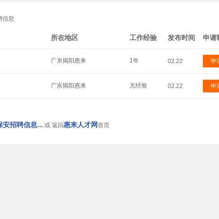
聘信息
所在地区
工作经验
发布时间
申请
广东揭阳惠来
1年
02.22
申
广东揭阳惠来
无经验
02.22
申
安招聘信息...
惠来人才网
或 返回
首页