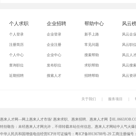
外贸业务员
业务员
设计师
技术员
淘宝美工
淘宝运营
淘宝客服
网店
个人求职
企业招聘
帮助中心
风云
个人登录
企业登录
新手上路
风云企
注册简历
企业注册
常见问题
风云职
个人中心
企业中心
搜索帮助
风云人
查询职位
发布职位
求职帮助
风云搜
近期招聘
搜索人才
招聘帮助
风云资
关于我们
|
服务项目
|
惠来人才网—网上惠来人才市场! 惠来求职、惠来招聘、惠来人才网【HL.0663JOB.CO
特别敬告：未经惠来人才网允许，不得转载本站任何信息。惠来人才网站中人气火爆
中华人民共和国增值电信经营ICP许可证编号：粤ICP备09136788号-29 工商注册编号：4405