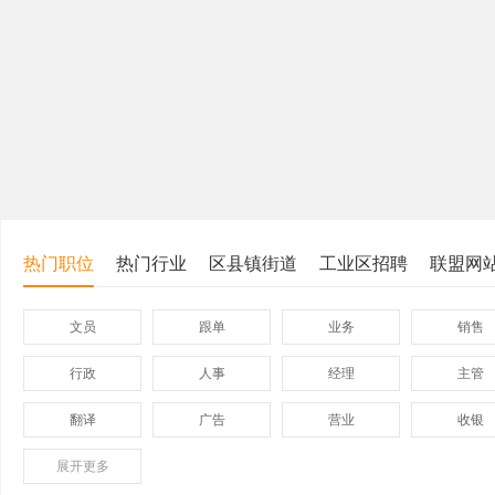
热门职位
热门行业
区县镇街道
工业区招聘
联盟网
文员
跟单
业务
销售
行政
人事
经理
主管
翻译
广告
营业
收银
展开
保险
更多
模具
软件
管理