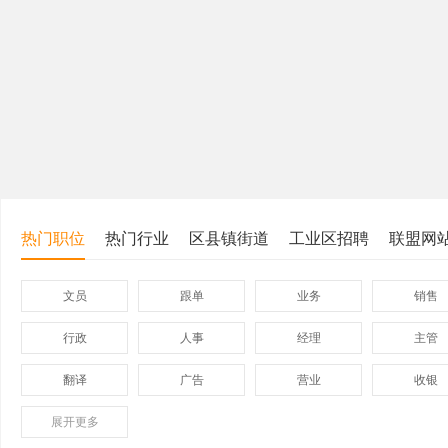
热门职位
热门行业
区县镇街道
工业区招聘
联盟网
文员
跟单
业务
销售
行政
人事
经理
主管
翻译
广告
营业
收银
展开
保险
更多
模具
软件
管理