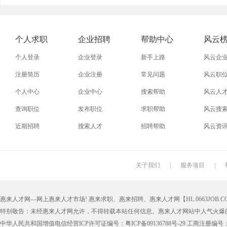
外贸业务员
业务员
设计师
技术员
淘宝美工
淘宝运营
淘宝客服
网店
个人求职
企业招聘
帮助中心
风云
个人登录
企业登录
新手上路
风云企
注册简历
企业注册
常见问题
风云职
个人中心
企业中心
搜索帮助
风云人
查询职位
发布职位
求职帮助
风云搜
近期招聘
搜索人才
招聘帮助
风云资
关于我们
|
服务项目
|
惠来人才网—网上惠来人才市场! 惠来求职、惠来招聘、惠来人才网【HL.0663JOB.CO
特别敬告：未经惠来人才网允许，不得转载本站任何信息。惠来人才网站中人气火爆
中华人民共和国增值电信经营ICP许可证编号：粤ICP备09136788号-29 工商注册编号：4405