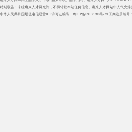
惠来人才网—网上惠来人才市场! 惠来求职、惠来招聘、惠来人才网【HL.0663JOB.CO
特别敬告：未经惠来人才网允许，不得转载本站任何信息。惠来人才网站中人气火爆
中华人民共和国增值电信经营ICP许可证编号：粤ICP备09136788号-29 工商注册编号：4405