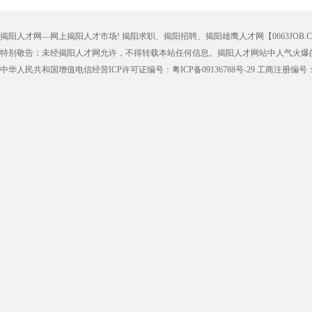
揭阳人才网—网上揭阳人才市场! 揭阳求职、揭阳招聘、揭阳雄鹰人才网【0663JOB.COM
特别敬告：未经揭阳人才网允许，不得转载本站任何信息。揭阳人才网站中人气火爆
中华人民共和国增值电信经营ICP许可证编号：粤ICP备09136788号-29 工商注册编号：4452