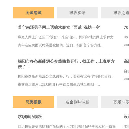
面试笔试
求职实录
求职之
普宁南溪男子网上诱骗求职女 “面试”洗劫一空
7
嫌疑人网上广泛招工“设套”，来自汕头、揭阳等地的网上求职女
<p 
青年在应聘面试时屡屡被抢劫。近日，揭阳普宁警方经...
PA
揭阳市多条新能源公交线路将开行，找工作，上班更方
高
便了！
自强
揭阳市多条新能源公交线路将开行，看看有没有你想要的目前，
PA
市交通运输局已规划拟开行中德金属生态城至揭阳一...
简历模板
名企趣味试题
职场冲
求职简历模板
设
简历模板是提供给制作简历的个人(求职者给招聘单位发的一份简
求