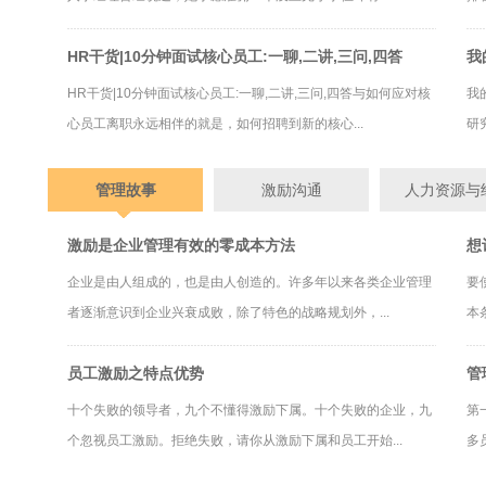
HR干货|10分钟面试核心员工:一聊,二讲,三问,四答
我
HR干货|10分钟面试核心员工:一聊,二讲,三问,四答与如何应对核
我
心员工离职永远相伴的就是，如何招聘到新的核心...
研
管理故事
激励沟通
人力资源与
激励是企业管理有效的零成本方法
想
企业是由人组成的，也是由人创造的。许多年以来各类企业管理
要
者逐渐意识到企业兴衰成败，除了特色的战略规划外，...
本
员工激励之特点优势
管
十个失败的领导者，九个不懂得激励下属。十个失败的企业，九
第
个忽视员工激励。拒绝失败，请你从激励下属和员工开始...
多