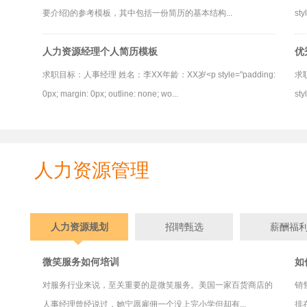
要介绍)的参考模板，其中包括一份简历的基本结构...
sty
人力资源经理个人简历模板
优
求职目标：人事经理 姓名：李XX年龄：XX岁<p style="padding:
求
0px; margin: 0px; outline: none; wo...
sty
人力资源管理
人力资源规划
招聘甄选
薪酬福
微笑服务如何培训
如
对服务行业来说，至关重要的是微笑服务。美国一家百货商店的
销
人事经理曾经说过，她宁愿雇佣一个没上完小学但却有...
排