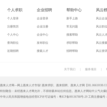
个人求职
企业招聘
帮助中心
风云
个人登录
企业登录
新手上路
风云企
注册简历
企业注册
常见问题
风云职
个人中心
企业中心
搜索帮助
风云人
查询职位
发布职位
求职帮助
风云搜
近期招聘
搜索人才
招聘帮助
风云资
关于我们
|
服务项目
|
惠来人才网—网上惠来人才市场! 惠来求职、惠来招聘、惠来人才网【HL.0663JOB.CO
特别敬告：未经惠来人才网允许，不得转载本站任何信息。惠来人才网站中人气火爆
中华人民共和国增值电信经营ICP许可证编号：粤ICP备09136788号-29 工商注册编号：4405