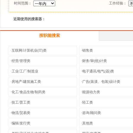
时间范围：
工作经验：
近期使用的搜索器：
按职能搜索
·互联网/计算机业(IT)类
·销售类
·经营/管理类
·财务/审(统)计类
·工业/工厂/制造业
·电子通讯/电气(器)类
·房地产/建筑施工类
·广告(装潢、包装)设计类
·化工/食品生物/制药类
·能源动力类
·技工/普工类
·轻工类
·物流/贸易类
·咨询/顾问类
·编辑/发行类
·其他类