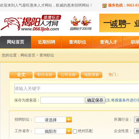
欢迎来到人气最旺
惠来人才网
站，权威的
惠来招聘网
站！
服务热线：0663-813
网站首页
近期招聘
查询职位
查询人才
职
您的位置：
网站首页
> 查询职位
全文
热门：
职位名称
公司名称
地图搜索
保存为搜索器：
(注:将搜索条件进行
招聘职位：
所属行业：
工作省市：
绝对匹配
企业性质：