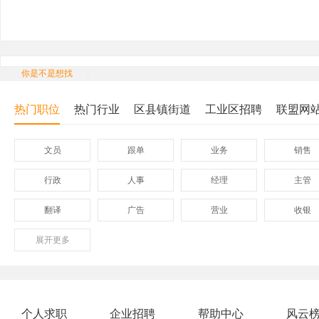
你是不是想找
热门职位
热门行业
区县镇街道
工业区招聘
联盟网
文员
跟单
业务
销售
行政
人事
经理
主管
翻译
广告
营业
收银
展开
保险
更多
模具
软件
管理
外贸业务员
业务员
设计师
技术员
淘宝美工
淘宝运营
淘宝客服
网店
个人求职
企业招聘
帮助中心
风云