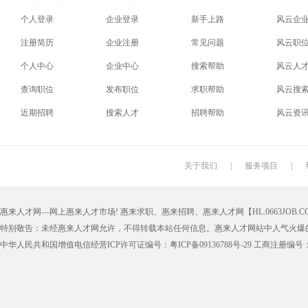
个人登录
企业登录
新手上路
风云企
注册简历
企业注册
常见问题
风云职
个人中心
企业中心
搜索帮助
风云人
查询职位
发布职位
求职帮助
风云搜
近期招聘
搜索人才
招聘帮助
风云资
关于我们
|
服务项目
|
惠来人才网—网上惠来人才市场! 惠来求职、惠来招聘、惠来人才网【HL.0663JOB.CO
特别敬告：未经惠来人才网允许，不得转载本站任何信息。惠来人才网站中人气火
中华人民共和国增值电信经营ICP许可证编号：
粤ICP备09136788号-29
工商注册编号：44