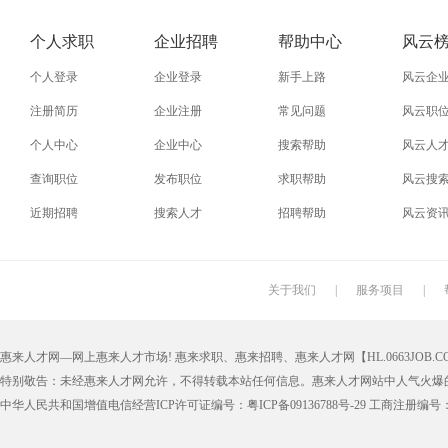
个人求职
企业招聘
帮助中心
风云
个人登录
企业登录
新手上路
风云企
注册简历
企业注册
常见问题
风云职
个人中心
企业中心
搜索帮助
风云人
查询职位
发布职位
求职帮助
风云搜
近期招聘
搜索人才
招聘帮助
风云资
关于我们
|
服务项目
|
惠来人才网—网上惠来人才市场! 惠来求职、惠来招聘、惠来人才网【HL.0663JOB.CO
特别敬告：未经惠来人才网允许，不得转载本站任何信息。惠来人才网站中人气火爆
中华人民共和国增值电信经营ICP许可证编号：粤ICP备09136788号-29 工商注册编号：4405